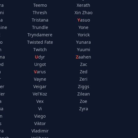
ra
Teemo
Xerath
ni
Thresh
Xin Zhao
na
Tristana
Yasuo
ine
Trundle
Yone
t
Tryndamere
Yorick
co
Twisted Fate
Yunara
n
Twitch
Yuumi
ana
Udyr
Zaahen
ed
Urgot
Zac
n
Varus
Zed
r
Vayne
Zeri
er
Veigar
Ziggs
der
Vel'Koz
Zilean
a
Vex
Zoe
ka
Vi
Zyra
in
Viego
s
Viktor
ra
Vladimir