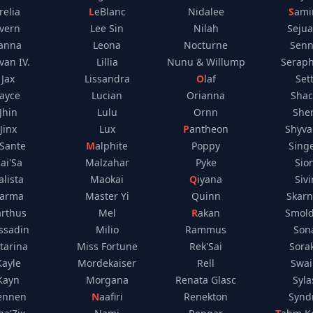
Irelia
LeBlanc
Nidalee
Sami
Ivern
Lee Sin
Nilah
Sejua
Janna
Leona
Nocturne
Sen
van IV.
Lillia
Nunu & Willump
Seraph
Jax
Lissandra
Olaf
Set
Jayce
Lucian
Orianna
Sha
Jhin
Lulu
Ornn
She
Jinx
Lux
Pantheon
Shyv
K'Sante
Malphite
Poppy
Sing
ai'Sa
Malzahar
Pyke
Sio
alista
Maokai
Qiyana
Sivi
arma
Master Yi
Quinn
Skarn
arthus
Mel
Rakan
Smol
ssadin
Milio
Rammus
Son
tarina
Miss Fortune
Rek'Sai
Sora
Kayle
Mordekaiser
Rell
Swa
Kayn
Morgana
Renata Glasc
Syla
ennen
Naafiri
Renekton
Synd