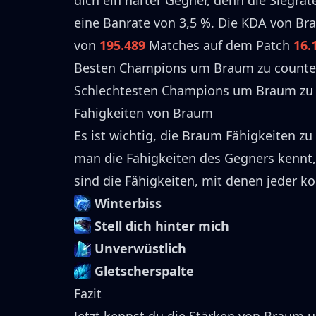
dich ein harter Gegner, denn die Siegrat
eine Banrate von
3,5 %
.
Die KDA von
Br
von
195.489
Matches auf dem Patch
16.
Besten Champions um
Braum
zu counte
Schlechtesten Champions um
Braum
zu
Fähigkeiten von
Braum
Es ist wichtig, die
Braum
Fähigkeiten zu 
man die Fähigkeiten des Gegners kennt
sind die Fähigkeiten, mit denen jeder ko
Winterbiss
Stell dich hinter mich
Unverwüstlich
Gletscherspalte
Fazit