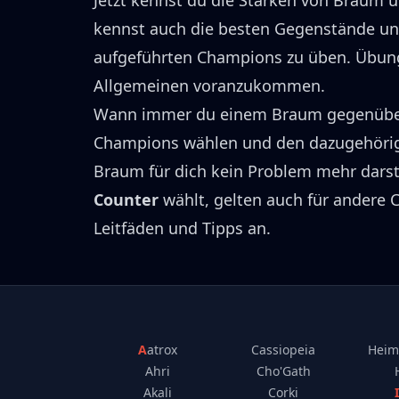
Jetzt kennst du die Stärken von
Braum
u
kennst auch die besten Gegenstände u
aufgeführten Champions zu üben.
Übung
Allgemeinen voranzukommen.
Wann immer du einem
Braum
gegenüber
Champions wählen und den dazugehörig
Braum
für dich kein Problem mehr darst
Counter
wählt, gelten auch für andere
Leitfäden und Tipps an.
Aatrox
Cassiopeia
Heim
Ahri
Cho'Gath
Akali
Corki