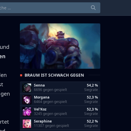
 und
en
den
BRAUM IST SCHWACH GEGEN
st
Senna
54,2 %
6696 gegen gespielt
Siegrate
tigen
Morgana
52,3 %
6464 gegen gespielt
Siegrate
Vel'Koz
52,3 %
3245 gegen gespielt
Siegrate
rtet
Seraphine
52,2 %
11307 gegen gespielt
Siegrate