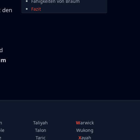
Fähigkeiten von Braum
Fazit
t den
d
um
n
Taliyah
Warwick
le
Talon
Wukong
e
Taric
Xayah