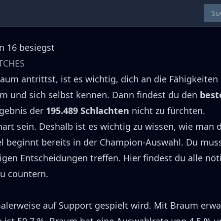
n 16 besiegst
TCHES
raum
antrittst, ist es wichtig, dich an die Fähigkeiten
um
und sich selbst kennen.
Dann findest du den
best
rgebnis der
195.489
Schlachten
nicht zu fürchten.
art sein.
Deshalb ist es wichtig zu wissen, wie man 
el beginnt bereits in der Champion-Auswahl.
Du mus
tigen Entscheidungen treffen.
Hier findest du alle nö
u countern.
alerweise auf
Support
gespielt wird.
Mit
Braum
erwa