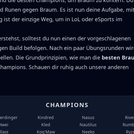
nd die besten Champions, um
Braum
zu kontern.
Du
nd Runen gegen
Braum
.
Es ist nun deine Aufgabe, mi
 ist der einzige Weg, um in LoL oder eSports im
stehst, solltest du nun einen der vorgeschlagenen
en Build befolgen.
Nach ein paar Übungsrunden wir
ellen.
Die Grundprinzipien, wie man die
besten
Bra
 Champions.
Schauen dir ruhig auch unsere anderen
CHAMPIONS
erdinger
Kindred
Nasus
Rive
Hwei
Kled
Nautilus
Rumb
Illaoi
Kog'Maw
Neeko
Ryz