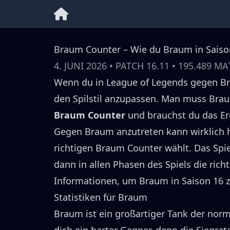
Braum Counter – Wie du Braum in Saiso
4. JUNI 2026
• PATCH
16.11
•
195.489
MA
Wenn du in League of Legends gegen
B
den Spilstil anzupassen.
Man muss
Bra
Braum
Counter
und brauchst du das E
Gegen
Braum
anzutreten kann wirklich h
richtigen
Braum
Counter wählt.
Das Spi
dann in allen Phasen des Spiels die rich
Informationen, um
Braum
in Saison
16
z
Statistiken für
Braum
Braum
ist ein großartiger
Tank
der norm