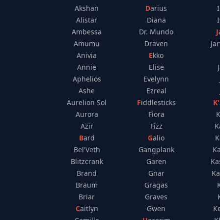
Akshan
Darius
Alistar
Diana
Ambessa
Dr. Mundo
Amumu
Draven
Jar
Anivia
Ekko
Annie
Elise
Aphelios
Evelynn
Ashe
Ezreal
Aurelion Sol
Fiddlesticks
Aurora
Fiora
K
Azir
Fizz
K
Bard
Galio
K
Bel'Veth
Gangplank
K
Blitzcrank
Garen
Ka
Brand
Gnar
Ka
Braum
Gragas
Briar
Graves
Caitlyn
Gwen
K