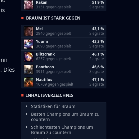
nd
Rakan
51,9 %
3151 gegen gespielt
Siegrate
is
BRAUM IST STARK GEGEN
Mel
43,1 %
2840 gegen gespielt
Siegrate
Yuumi
43,3 %
3690 gegen gespielt
Siegrate
Blitzcrank
46,1 %
enn
6257 gegen gespielt
Siegrate
Pantheon
46,6 %
.
Dies
3911 gegen gespielt
Siegrate
Nautilus
47,1 %
16709 gegen gespielt
Siegrate
INHALTSVERZEICHNIS
Statistiken für Braum
Besten Champions um Braum zu
countern
Schlechtesten Champions um
Braum zu countern