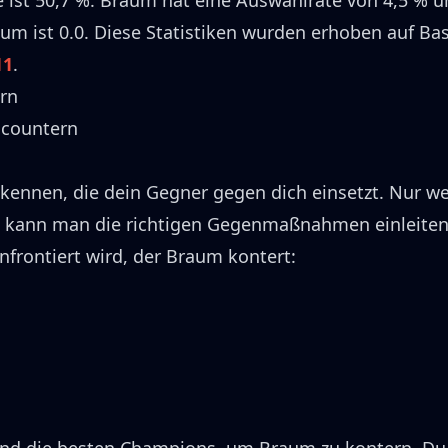
e ist
50,7 %
.
Braum
hat eine Auswahlrate von
4,5 %
u
aum
ist 0.0.
Diese Statistiken wurden erhoben auf Bas
11
.
rn
 countern
kennen, die dein Gegner gegen dich einsetzt.
Nur w
, kann man die richtigen Gegenmaßnahmen einleiten
nfrontiert wird, der
Braum
kontert: