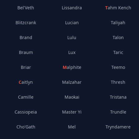
Bel'Veth
Lissandra
Tahm Kench
Blitzcrank
Lucian
Taliyah
Brand
Lulu
Talon
Braum
Lux
Taric
Briar
Malphite
Teemo
Caitlyn
Malzahar
Thresh
Camille
Maokai
Tristana
Cassiopeia
Master Yi
Trundle
Cho'Gath
Mel
Tryndamere