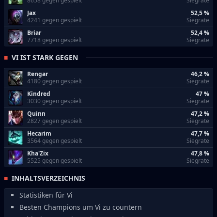
8658 gegen gespielt
Siegrate
Jax
52,5 %
4241 gegen gespielt
Siegrate
Briar
52,4 %
7718 gegen gespielt
Siegrate
VI IST STARK GEGEN
Rengar
46,2 %
4180 gegen gespielt
Siegrate
Kindred
47 %
3030 gegen gespielt
Siegrate
Quinn
47,2 %
2827 gegen gespielt
Siegrate
Hecarim
47,7 %
3564 gegen gespielt
Siegrate
Kha'Zix
47,8 %
5525 gegen gespielt
Siegrate
INHALTSVERZEICHNIS
Statistiken für Vi
Besten Champions um Vi zu countern