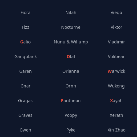
Fiora
Nilah
Viego
Fizz
Nocturne
Viktor
Galio
Nunu & Willump
Vladimir
Gangplank
Olaf
Volibear
Garen
Orianna
Warwick
Gnar
Ornn
Wukong
Gragas
Pantheon
Xayah
Graves
Poppy
Xerath
Gwen
Pyke
Xin Zhao