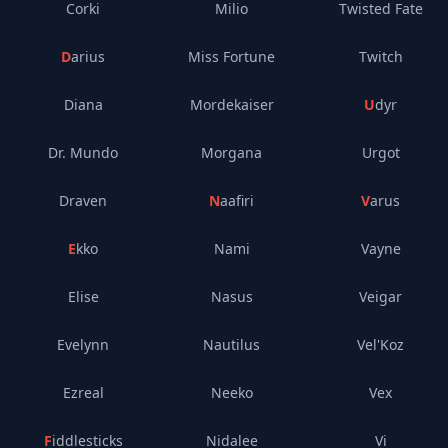
Corki
Milio
Twisted Fate
Darius
Miss Fortune
Twitch
Diana
Mordekaiser
Udyr
Dr. Mundo
Morgana
Urgot
Draven
Naafiri
Varus
Ekko
Nami
Vayne
Elise
Nasus
Veigar
Evelynn
Nautilus
Vel'Koz
Ezreal
Neeko
Vex
Fiddlesticks
Nidalee
Vi