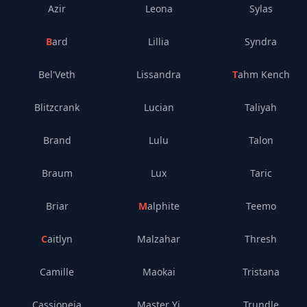
Azir
Leona
Sylas
Bard
Lillia
Syndra
Bel'Veth
Lissandra
Tahm Kench
Blitzcrank
Lucian
Taliyah
Brand
Lulu
Talon
Braum
Lux
Taric
Briar
Malphite
Teemo
Caitlyn
Malzahar
Thresh
Camille
Maokai
Tristana
Cassiopeia
Master Yi
Trundle