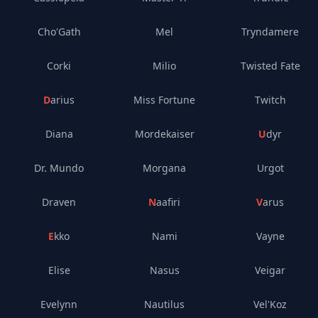
Cho'Gath
Mel
Tryndamere
Corki
Milio
Twisted Fate
Darius
Miss Fortune
Twitch
Diana
Mordekaiser
Udyr
Dr. Mundo
Morgana
Urgot
Draven
Naafiri
Varus
Ekko
Nami
Vayne
Elise
Nasus
Veigar
Evelynn
Nautilus
Vel'Koz