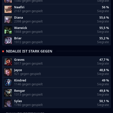
1540 gegen gespielt
Siegrate
Naafiri
56 %
2167 gegen gespielt
Siegrate
Diana
55,6 %
2398 gegen gespielt
Siegrate
Warwick
55,5 %
1868 gegen gespielt
Siegrate
Briar
55,2 %
1972 gegen gespielt
Siegrate
NIDALEE IST STARK GEGEN
Graves
47,7 %
5917 gegen gespielt
Siegrate
Jayce
48,8 %
921 gegen gespielt
Siegrate
Kindred
49 %
1146 gegen gespielt
Siegrate
Rengar
49,8 %
1313 gegen gespielt
Siegrate
Sylas
50,1 %
1780 gegen gespielt
Siegrate