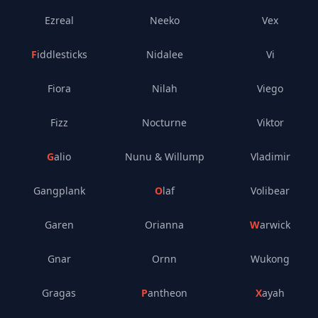
Ezreal
Neeko
Vex
Fiddlesticks
Nidalee
Vi
Fiora
Nilah
Viego
Fizz
Nocturne
Viktor
Galio
Nunu & Willump
Vladimir
Gangplank
Olaf
Volibear
Garen
Orianna
Warwick
Gnar
Ornn
Wukong
Gragas
Pantheon
Xayah