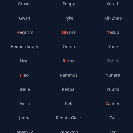
Graves
Poppy
Xerath
Gwen
Pyke
Xin Zhao
Hecarim
Qiyana
Yasuo
Heimerdinger
Quinn
Yone
Hwei
Rakan
Yorick
Illaoi
Rammus
Yunara
Irelia
Rek'Sai
Yuumi
Ivern
Rell
Zaahen
Janna
Renata Glasc
Zac
Jarvan IV.
Renekton
Zed