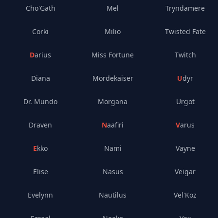
Cho'Gath
Mel
Tryndamere
Corki
Milio
Twisted Fate
Darius
Miss Fortune
Twitch
Diana
Mordekaiser
Udyr
Dr. Mundo
Morgana
Urgot
Draven
Naafiri
Varus
Ekko
Nami
Vayne
Elise
Nasus
Veigar
Evelynn
Nautilus
Vel'Koz