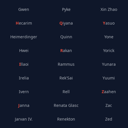
Gwen
Pyke
Xin Zhao
Hecarim
Qiyana
Yasuo
Heimerdinger
Quinn
Yone
Hwei
Rakan
Yorick
Illaoi
Rammus
Yunara
Irelia
Rek'Sai
Yuumi
Ivern
Rell
Zaahen
Janna
Renata Glasc
Zac
Jarvan IV.
Renekton
Zed