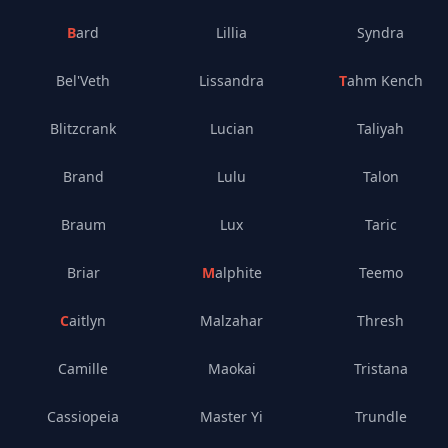
Bard
Lillia
Syndra
Bel'Veth
Lissandra
Tahm Kench
Blitzcrank
Lucian
Taliyah
Brand
Lulu
Talon
Braum
Lux
Taric
Briar
Malphite
Teemo
Caitlyn
Malzahar
Thresh
Camille
Maokai
Tristana
Cassiopeia
Master Yi
Trundle