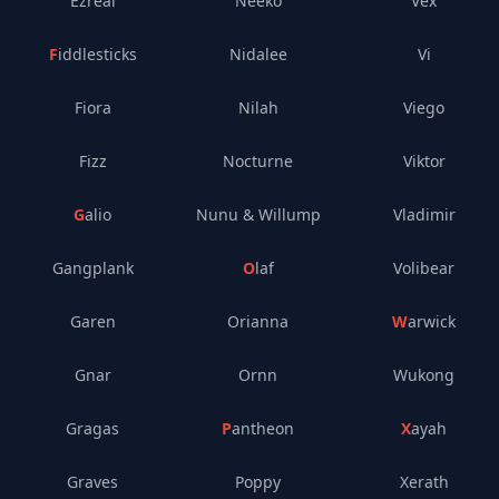
Ezreal
Neeko
Vex
Fiddlesticks
Nidalee
Vi
Fiora
Nilah
Viego
Fizz
Nocturne
Viktor
Galio
Nunu & Willump
Vladimir
Gangplank
Olaf
Volibear
Garen
Orianna
Warwick
Gnar
Ornn
Wukong
Gragas
Pantheon
Xayah
Graves
Poppy
Xerath