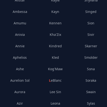
Alistar
Kayle
Shyvana
Ambessa
Kayn
Singed
Amumu
Kennen
Sion
Anivia
Kha'Zix
Sivir
Annie
Kindred
Skarner
Aphelios
Kled
Smolder
Ashe
Kog'Maw
Sona
Aurelion Sol
LeBlanc
Soraka
Aurora
Lee Sin
Swain
Azir
Leona
Sylas