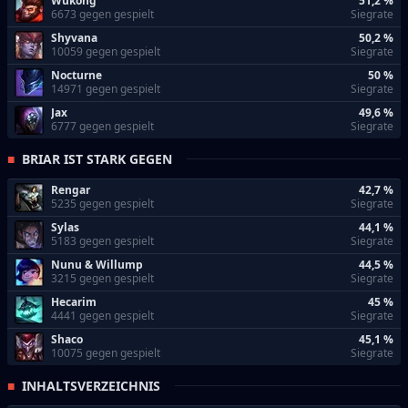
Wukong
51,2 %
6673 gegen gespielt
Siegrate
Shyvana
50,2 %
10059 gegen gespielt
Siegrate
Nocturne
50 %
14971 gegen gespielt
Siegrate
Jax
49,6 %
6777 gegen gespielt
Siegrate
BRIAR IST STARK GEGEN
Rengar
42,7 %
5235 gegen gespielt
Siegrate
Sylas
44,1 %
5183 gegen gespielt
Siegrate
Nunu & Willump
44,5 %
3215 gegen gespielt
Siegrate
Hecarim
45 %
4441 gegen gespielt
Siegrate
Shaco
45,1 %
10075 gegen gespielt
Siegrate
INHALTSVERZEICHNIS