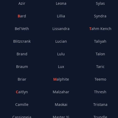
Azir
Leona
Sylas
Bard
Lillia
Syndra
Bel'Veth
Lissandra
Tahm Kench
Blitzcrank
Lucian
Taliyah
Brand
Lulu
Talon
Braum
Lux
Taric
Briar
Malphite
Teemo
Caitlyn
Malzahar
Thresh
Camille
Maokai
Tristana
Cassiopeia
Master Yi
Trundle