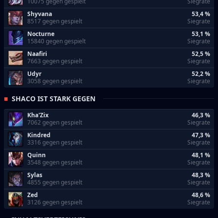
10075 gegen gespielt
Siegrate
Shyvana
53,4 %
8517 gegen gespielt
Siegrate
Nocturne
53,1 %
15840 gegen gespielt
Siegrate
Naafiri
52,5 %
7663 gegen gespielt
Siegrate
Udyr
52,2 %
3058 gegen gespielt
Siegrate
SHACO IST STARK GEGEN
Kha'Zix
46,3 %
7062 gegen gespielt
Siegrate
Kindred
47,3 %
3316 gegen gespielt
Siegrate
Quinn
48,1 %
3548 gegen gespielt
Siegrate
Sylas
48,3 %
4855 gegen gespielt
Siegrate
Zed
48,6 %
3126 gegen gespielt
Siegrate