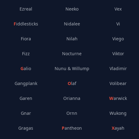
Ezreal
Neeko
Vex
Fiddlesticks
Nidalee
Vi
Fiora
Nilah
Viego
Fizz
Nocturne
Viktor
Galio
Nunu & Willump
Vladimir
Gangplank
Olaf
Volibear
Garen
Orianna
Warwick
Gnar
Ornn
Wukong
Gragas
Pantheon
Xayah