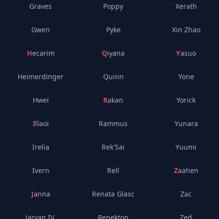
Graves
Poppy
Xerath
Gwen
Pyke
Xin Zhao
Hecarim
Qiyana
Yasuo
Heimerdinger
Quinn
Yone
Hwei
Rakan
Yorick
Illaoi
Rammus
Yunara
Irelia
Rek'Sai
Yuumi
Ivern
Rell
Zaahen
Janna
Renata Glasc
Zac
Jarvan IV.
Renekton
Zed