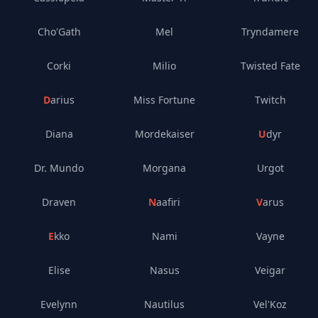
Cho'Gath
Mel
Tryndamere
Corki
Milio
Twisted Fate
Darius
Miss Fortune
Twitch
Diana
Mordekaiser
Udyr
Dr. Mundo
Morgana
Urgot
Draven
Naafiri
Varus
Ekko
Nami
Vayne
Elise
Nasus
Veigar
Evelynn
Nautilus
Vel'Koz