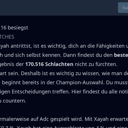
 16 besiegst
TCHES
ayah
antrittst, ist es wichtig, dich an die Fähigkeiten
h
und sich selbst kennen.
Dann findest du den
best
gebnis der
170.516
Schlachten
nicht zu fürchten.
rt sein.
Deshalb ist es wichtig zu wissen, wie man d
l beginnt bereits in der Champion-Auswahl.
Du muss
tigen Entscheidungen treffen.
Hier findest du alle nö
 countern.
rmalerweise auf
Adc
gespielt wird.
Mit
Xayah
erwarte