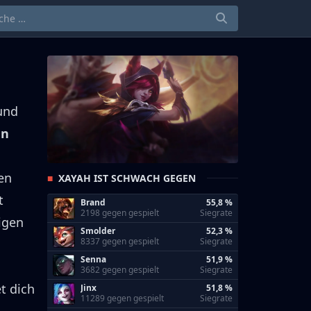
 und
en
en
XAYAH IST SCHWACH GEGEN
t
Brand
55,8 %
2198 gegen gespielt
Siegrate
tigen
Smolder
52,3 %
8337 gegen gespielt
Siegrate
Senna
51,9 %
3682 gegen gespielt
Siegrate
t dich
Jinx
51,8 %
11289 gegen gespielt
Siegrate