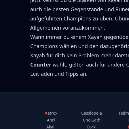
Jetzt kennst du die Stärken von
Xayah
un
auch die besten Gegenstände und Run
aufgeführten Champions zu üben.
Übung
Allgemeinen voranzukommen.
Wann immer du einem
Xayah
gegenübers
Champions wählen und den dazugehörig
Xayah
für dich kein Problem mehr darste
Counter
wählt, gelten auch für andere
Leitfäden und Tipps an.
Aatrox
Cassiopeia
Heim
Ahri
Cho'Gath
Akali
Corki