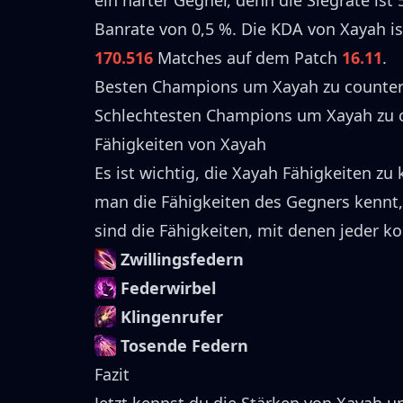
ein harter Gegner, denn die Siegrate ist
Banrate von
0,5 %
.
Die KDA von
Xayah
is
170.516
Matches auf dem Patch
16.11
.
Besten Champions um
Xayah
zu counte
Schlechtesten Champions um
Xayah
zu 
Fähigkeiten von
Xayah
Es ist wichtig, die
Xayah
Fähigkeiten zu 
man die Fähigkeiten des Gegners kennt
sind die Fähigkeiten, mit denen jeder ko
Zwillingsfedern
Federwirbel
Klingenrufer
Tosende Federn
Fazit