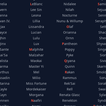
Irelia
LeBlanc
Nidalee
Sami
Ivern
Lee Sin
Nilah
Sejua
Janna
Leona
Nocturne
Sen
van IV.
Lillia
Nunu & Willump
Seraph
Jax
Lissandra
Olaf
Set
Jayce
Lucian
Orianna
Sha
Jhin
Lulu
Ornn
She
Jinx
Lux
Pantheon
Shyv
K'Sante
Malphite
Poppy
Sing
ai'Sa
Malzahar
Pyke
Sio
alista
Maokai
Qiyana
Sivi
arma
Master Yi
Quinn
Skarn
arthus
Mel
Rakan
Smol
ssadin
Milio
Rammus
Son
tarina
Miss Fortune
Rek'Sai
Sora
Kayle
Mordekaiser
Rell
Swa
Kayn
Morgana
Renata Glasc
Syla
ennen
Naafiri
Renekton
Synd