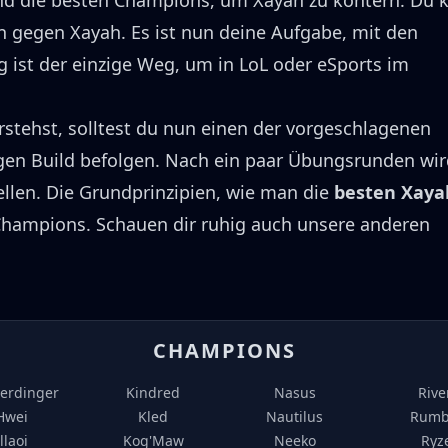
d die besten Champions, um
Xayah
zu kontern.
Du 
en gegen
Xayah
.
Es ist nun deine Aufgabe, mit den
 ist der einzige Weg, um in LoL oder eSports im
tehst, solltest du nun einen der vorgeschlagenen
en Build befolgen.
Nach ein paar Übungsrunden wir
llen.
Die Grundprinzipien, wie man die
besten
Xaya
 Champions.
Schauen dir ruhig auch unsere anderen
CHAMPIONS
erdinger
Kindred
Nasus
Rive
Hwei
Kled
Nautilus
Rumb
Illaoi
Kog'Maw
Neeko
Ryz