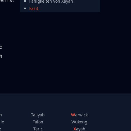
kennst
Fähigkeiten von Xayah
Fazit
d
h
n
Taliyah
Warwick
le
Talon
Wukong
e
Taric
Xayah