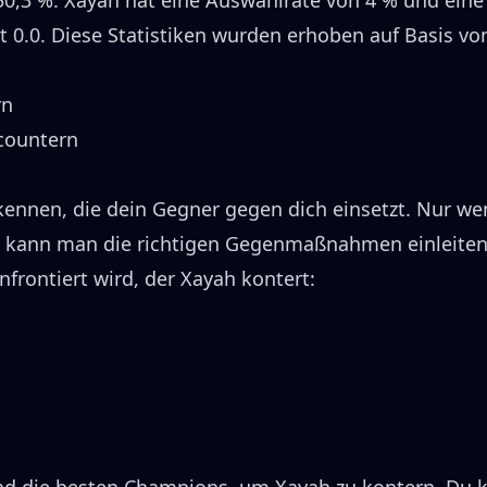
50,3 %
.
Xayah
hat eine Auswahlrate von
4 %
und eine
t 0.0.
Diese Statistiken wurden erhoben auf Basis vo
rn
countern
kennen, die dein Gegner gegen dich einsetzt.
Nur we
, kann man die richtigen Gegenmaßnahmen einleiten
nfrontiert wird, der
Xayah
kontert: