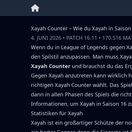
Xayah Counter – Wie du Xayah in Saison
4. JUNI 2026
• PATCH
16.11
•
170.516
MA
Wenn du in League of Legends gegen
X
den Spilstil anzupassen.
Man muss
Xaya
Xayah
Counter
und brauchst du das Er
Gegen
Xayah
anzutreten kann wirklich ha
richtigen
Xayah
Counter wählt.
Das Spie
dann in allen Phasen des Spiels die rich
Informationen, um
Xayah
in Saison
16
zu
Statistiken für
Xayah
Xayah
ist ein großartiger
Schütze
der no