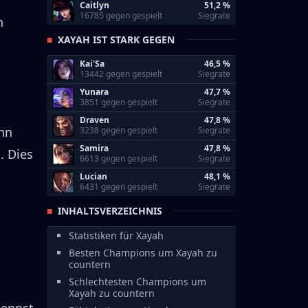
Caitlyn
51,2 %
16785 gegen gespielt
Siegrate
n
XAYAH IST STARK GEGEN
Kai'Sa
46,5 %
13442 gegen gespielt
Siegrate
Yunara
47,7 %
3851 gegen gespielt
Siegrate
Draven
47,8 %
nn
3238 gegen gespielt
Siegrate
Samira
47,8 %
.
Dies
6613 gegen gespielt
Siegrate
Lucian
48,1 %
6431 gegen gespielt
Siegrate
INHALTSVERZEICHNIS
Statistiken für Xayah
Besten Champions um Xayah zu
countern
Schlechtesten Champions um
Xayah zu countern