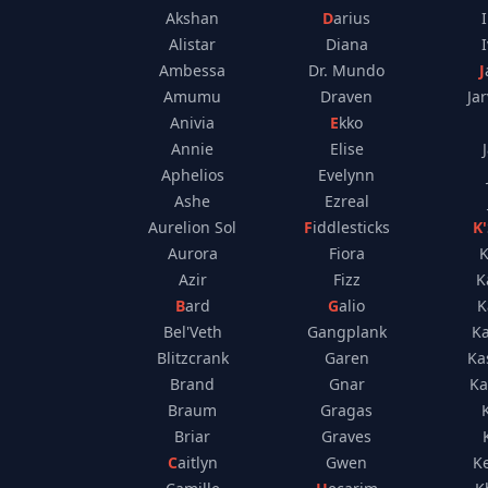
Akshan
Darius
Alistar
Diana
Ambessa
Dr. Mundo
Amumu
Draven
Jar
Anivia
Ekko
Annie
Elise
Aphelios
Evelynn
Ashe
Ezreal
Aurelion Sol
Fiddlesticks
Aurora
Fiora
K
Azir
Fizz
K
Bard
Galio
K
Bel'Veth
Gangplank
K
Blitzcrank
Garen
Ka
Brand
Gnar
Ka
Braum
Gragas
Briar
Graves
Caitlyn
Gwen
K