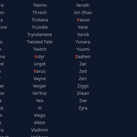
ra
Teemo
Xerath
ni
Thresh
Xin Zhao
na
Tristana
Yasuo
ine
Trundle
Yone
t
Tryndamere
Yorick
co
Twisted Fate
Yunara
n
Twitch
Yuumi
ana
Udyr
Zaahen
ed
Urgot
Zac
n
Varus
Zed
r
Vayne
Zeri
er
Veigar
Ziggs
der
Vel'Koz
Zilean
a
Vex
Zoe
ka
Vi
Zyra
in
Viego
s
Viktor
ra
Vladimir