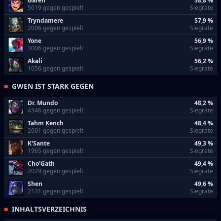
Garen
58,8 %
5019 gegen gespielt
Siegrate
Tryndamere
57,9 %
2006 gegen gespielt
Siegrate
Yone
56,9 %
3006 gegen gespielt
Siegrate
Akali
56,2 %
1056 gegen gespielt
Siegrate
GWEN IST STARK GEGEN
Dr. Mundo
48,2 %
4346 gegen gespielt
Siegrate
Tahm Kench
48,4 %
2001 gegen gespielt
Siegrate
K'Sante
49,3 %
1965 gegen gespielt
Siegrate
Cho'Gath
49,4 %
2029 gegen gespielt
Siegrate
Shen
49,6 %
2131 gegen gespielt
Siegrate
INHALTSVERZEICHNIS