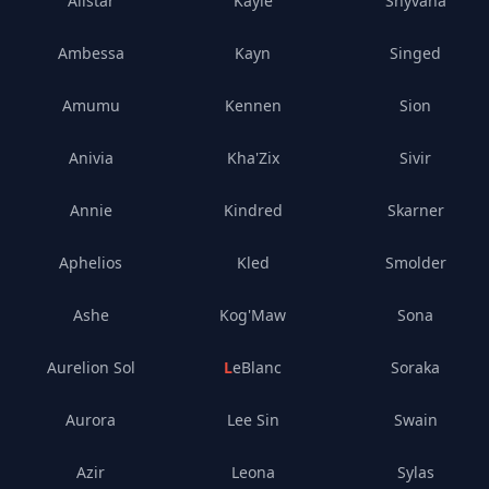
Alistar
Kayle
Shyvana
Ambessa
Kayn
Singed
Amumu
Kennen
Sion
Anivia
Kha'Zix
Sivir
Annie
Kindred
Skarner
Aphelios
Kled
Smolder
Ashe
Kog'Maw
Sona
Aurelion Sol
LeBlanc
Soraka
Aurora
Lee Sin
Swain
Azir
Leona
Sylas