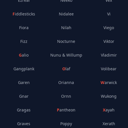
Ezreal
Neeko
Vex
Fiddlesticks
Nidalee
Vi
Fiora
Nilah
Viego
Fizz
Nocturne
Viktor
Galio
Nunu & Willump
Vladimir
Gangplank
Olaf
Volibear
Garen
Orianna
Warwick
Gnar
Ornn
Wukong
Gragas
Pantheon
Xayah
Graves
Poppy
Xerath