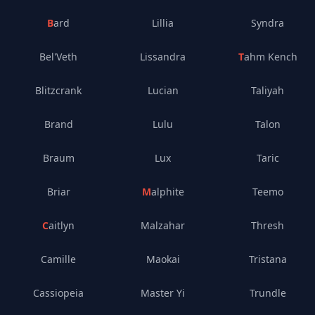
Bard
Lillia
Syndra
Bel'Veth
Lissandra
Tahm Kench
Blitzcrank
Lucian
Taliyah
Brand
Lulu
Talon
Braum
Lux
Taric
Briar
Malphite
Teemo
Caitlyn
Malzahar
Thresh
Camille
Maokai
Tristana
Cassiopeia
Master Yi
Trundle