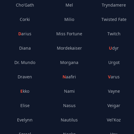
Cho'Gath
Mel
Tryndamere
Corki
Milio
Twisted Fate
Darius
Miss Fortune
Twitch
Diana
Mordekaiser
Udyr
Dr. Mundo
Morgana
Urgot
Draven
Naafiri
Varus
Ekko
Nami
Vayne
Elise
Nasus
Veigar
Evelynn
Nautilus
Vel'Koz