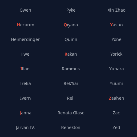
Gwen
Pyke
Xin Zhao
Hecarim
Qiyana
Yasuo
Heimerdinger
Quinn
Yone
Hwei
Rakan
Yorick
Illaoi
Rammus
Yunara
Irelia
Rek'Sai
Yuumi
Ivern
Rell
Zaahen
Janna
Renata Glasc
Zac
Jarvan IV.
Renekton
Zed